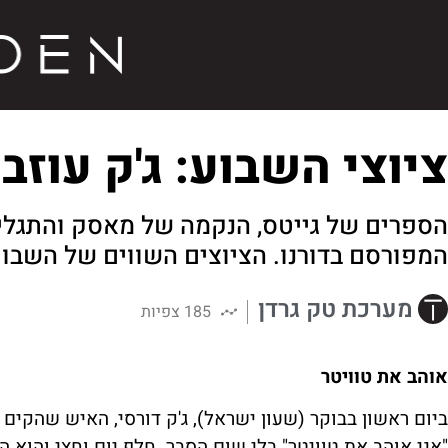
ציוצי השבוע: ג'ק עוזב
הספרים של גייטס, הנקמה של מאסק והתגלי
המפורסם בדורנו. הציוצים השווים של השבו
מערכת טק גרדן
185 צפיות
אוהב את טוויטר
"אני אוהב את טוויטר" בלי שום הסבר. חלף יום וחצי והוא