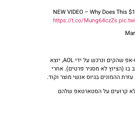
NEW VIDEO – Why Does This $10
https://t.co/Mung64czZs
pic.t
היזם הר נבו, שברזומה שלו נמצא אקזיט יוקרתי של סטארט-אפ שהקים ונרכש על ידי AOL, יוצא
ו (הציוץ לא מסגיר פרטים). אחרי
 שלא קרועים על הסטארטאפ שלהם