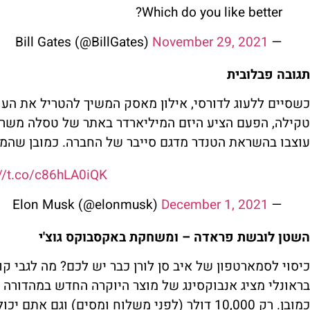
Which do you like better?
November 29, 2021
— Bill Gates (@BillGates)
תגובה פבלובית
כשסיים ללעוג לדורסי, אילון מאסק המשיך להטריל את העו
טקילה, הפעם הציע היזם המיליארדר באתר של טסלה משרוק
עוצבו בהשראת הטנדר מדגם סייבר של החברה. כמובן שהמש
://t.co/c86hLA0iQK
December 1, 2021
— Elon Musk (@elonmusk)
השטן לובשת פראדה – ומשחקת באקסבוקס גוצ'י
כיסוי לסמארטפון של איב סן לורן כבר יש לכם? מה לגבי ק
בראונלי מציג אנבוקסינג של מוצר היוקרה החדש במהדורה 
כמובן. רק 10,000 דולר (לפני משלוח ומסים) וגם אתם יכולים להתחדש באחד כזה.