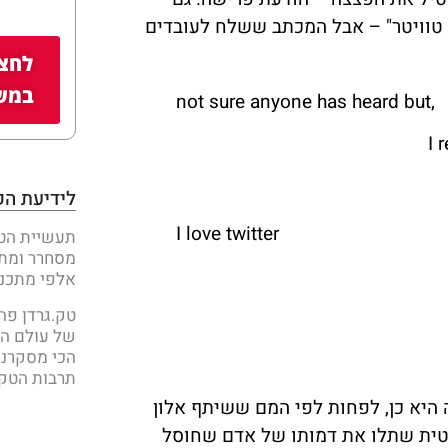
 טוויטר" – אבל המכתב ששלח לעובדים
לחצו
במשק
not sure anyone has heard but,
I 
לידיעת הק
I love twitter
תעשיית הט
מסחרר ומת
אלפי מתכנת
טק.גרדן פה
של עולם הג
הכי מסקרני
תרבות הטק 
היא כן, לפחות לפי המם ששיתף אלון
סטית שתלו את דמותו של אדם שחוסל