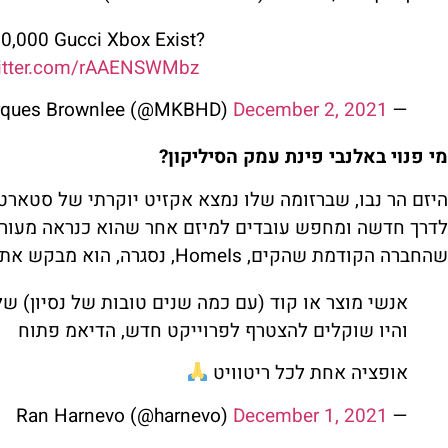
,000 Gucci Xbox Exist?
witter.com/rAAENSWMbz
December 2, 2021
— Marques Brownlee (@MKBHD)
מי פנוי באלנבי פינת עמק הסיליקון?
לדרך חדשה ומחפש עובדים למיזם אחר שהוא כנראה מעורב ב
שהחברה הקודמת שהקים, HomeIs, נסגרה, הוא מבקש את עזרת ההמונים בגיוס אנשי מוצר וקוד.
אנשי מוצר או קוד (עם כמה שנים טובות של נסיון)
והיו שוקלים להצטרף לפרוייקט חדש, הדיאמ פתוח
אופציה אחת לכל ריטוויט
December 1, 2021
— Ran Harnevo (@harnevo)