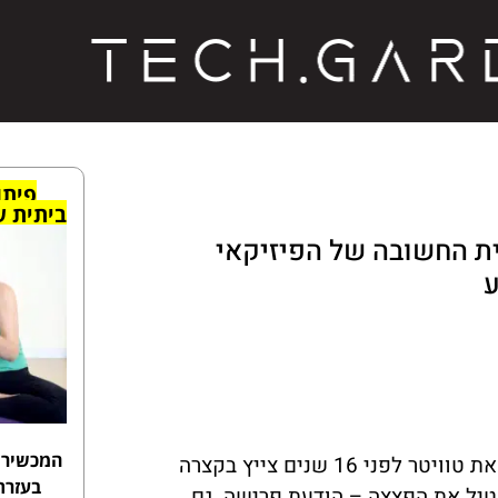
פיתו
ביתית
ש
ת החשובה של הפיזיקאי
ע
המכשיר 
ביום ראשון בבוקר (שעון ישראל), ג'ק דורסי, האיש שהקים את טוויטר לפני 16 שנים צייץ בקצרה
בעזרת
 הטיל את הפצצה – הודעת פרישה. גם