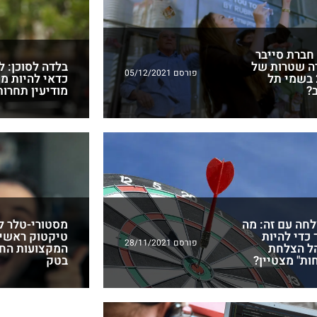
 חברת סייבר
ה שטרות של
בלדה לסוכן: ל
פורסם 05/12/2021
200 בשמי תל
כדאי להיות מ
?
מודיעין תחרות
חה עם זה: מה
מסטורי-טלר ל
 כדי להיות
טיקטוק ראשי:
פורסם 28/11/2021
ל הצלחת
המקצועות הח
ות" מצטיין?
בטק