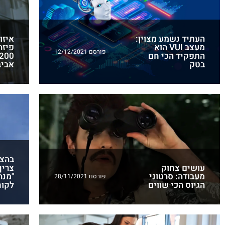
העתיד נשמע מצוין:
איזו
מעצב VUI הוא
פיזר
פורסם 12/12/2021
התפקיד הכי חם
בטק
אביב
בהצל
עושים צחוק
צריך
מעבודה: סרטוני
"מנה
פורסם 28/11/2021
הגיוס הכי שווים
לקוח