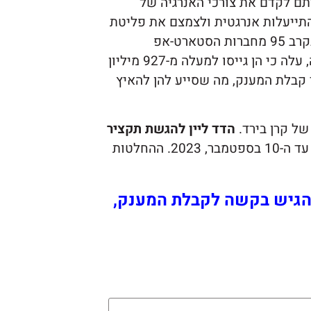
תם לקדם את צורכי האנרגיה של
תייעלות אנרגטית ולצמצם את פליטת
גזי החממה. על פי מחקר שנעשה על ידי חברת מידאטה, בקרב 95 מחברות הסטארט-אפ
הישראליות והאמריקאיות שזכו במענקים של בירד אנרגיה, עלה כי הן גייסו למעלה מ-927 מיליון
ר קבלת המענק, מה שסייע להן להאיץ
ל קרן בירד.
הדד ליין להגשת תקציר
, והצעות מלאות ניתן להגיש עד ה-10 בספטמבר, 2023. ההחלטות
ולהגיש בקשה לקבלת המענק,