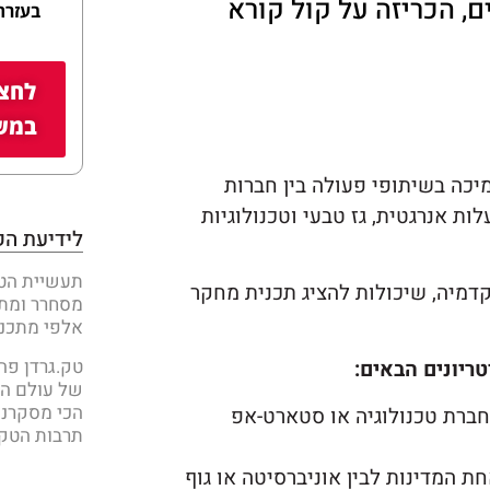
ם, הכריזה על קול קורא
בעזרת
לחצו
במשק
 על קול קורא לתמיכה בשיתופי פעולה בין חברות
ת אנרגטית, גז טבעי וטכנולוגיות
לידיעת הק
תעשיית הט
דמיה, שיכולות להציג תכנית מחקר
מסחרר ומת
אלפי מתכנת
טק.גרדן פה
ריונים הבאים:
של עולם הג
הכי מסקרני
חברת טכנולוגיה או סטארט-אפ
תרבות הטק 
ת המדינות לבין אוניברסיטה או גוף